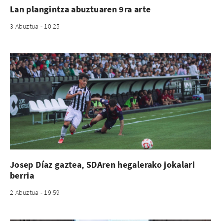
Lan plangintza abuztuaren 9ra arte
3 Abuztua - 10:25
Josep Díaz gaztea, SDAren hegalerako jokalari
berria
2 Abuztua - 19:59