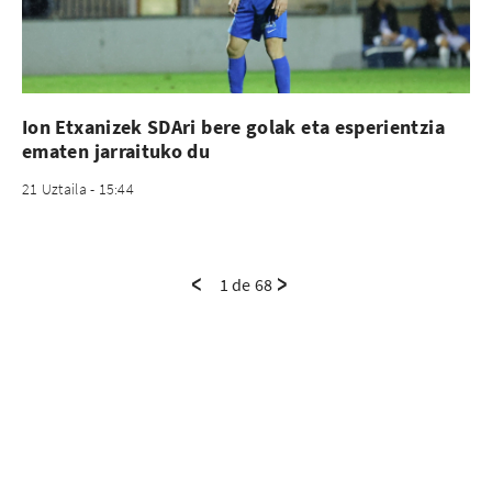
Ion Etxanizek SDAri bere golak eta esperientzia
ematen jarraituko du
21 Uztaila - 15:44
1 de 68