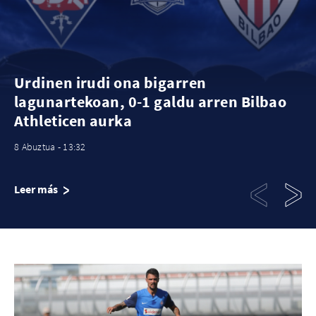
Urdinen irudi ona bigarren
lagunartekoan, 0-1 galdu arren Bilbao
Athleticen aurka
8 Abuztua - 13:32
Leer más