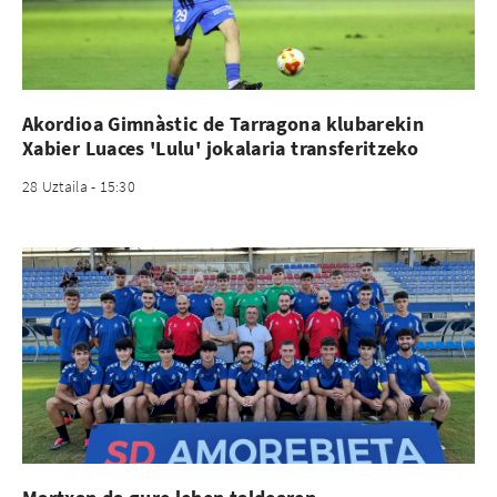
Akordioa Gimnàstic de Tarragona klubarekin
Xabier Luaces 'Lulu' jokalaria transferitzeko
28 Uztaila - 15:30