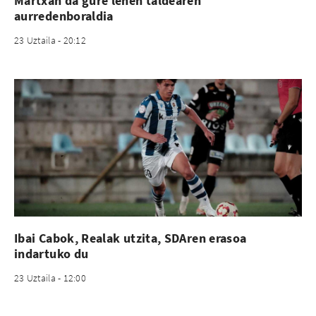
Martxan da gure lehen taldearen
aurredenboraldia
23 Uztaila - 20:12
Ibai Cabok, Realak utzita, SDAren erasoa
indartuko du
23 Uztaila - 12:00