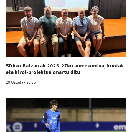
SDAko Batzarrak 2026-27ko aurrekontua, kuotak
eta kirol-proiektua onartu ditu
28 Uztaila - 20:35