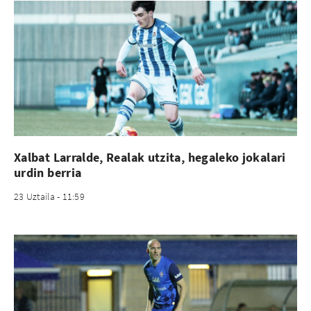
Xalbat Larralde, Realak utzita, hegaleko jokalari
urdin berria
23 Uztaila - 11:59