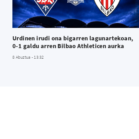
Urdinen irudi ona bigarren lagunartekoan,
0-1 galdu arren Bilbao Athleticen aurka
8 Abuztua - 13:32