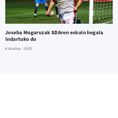
Joseba Muguruzak SDAren eskuin hegala
indartuko du
6 Abuztua - 18:55