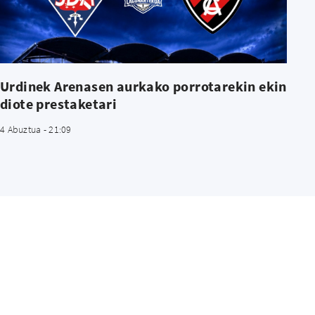
Urdinek Arenasen aurkako porrotarekin ekin
diote prestaketari
4 Abuztua - 21:09