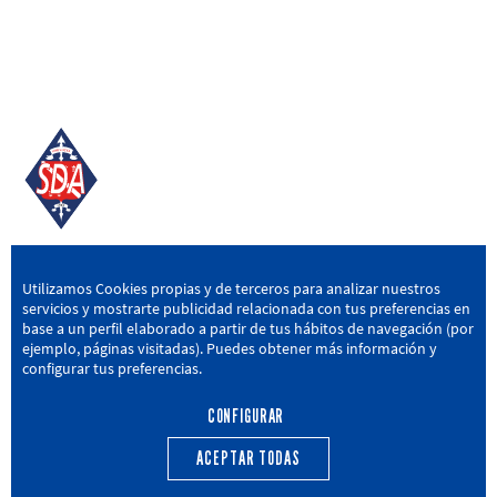
SD AMOREBIETA
Utilizamos Cookies propias y de terceros para analizar nuestros
servicios y mostrarte publicidad relacionada con tus preferencias en
San Miguel Kalea, 16, 48340 Amorebieta, Bizkaia
base a un perfil elaborado a partir de tus hábitos de navegación (por
ejemplo, páginas visitadas). Puedes obtener más información y
946 604 751
|
sda@sdamorebieta.eus
configurar tus preferencias.
CONFIGURAR
ACEPTAR TODAS
PRIMER EQUIPO
CANTERA
ACTUALIDAD
CALENDARIO