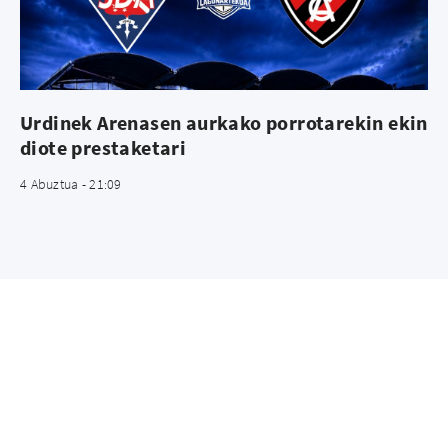
Urdinek Arenasen aurkako porrotarekin ekin
diote prestaketari
4 Abuztua - 21:09