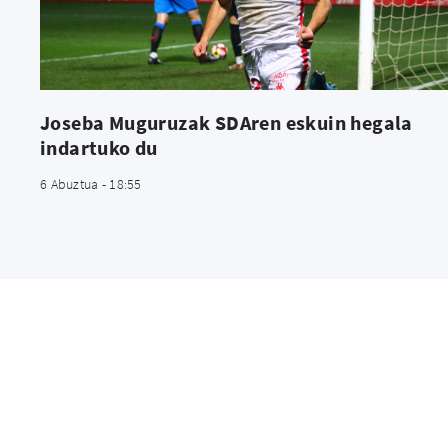
Joseba Muguruzak SDAren eskuin hegala
indartuko du
6 Abuztua - 18:55