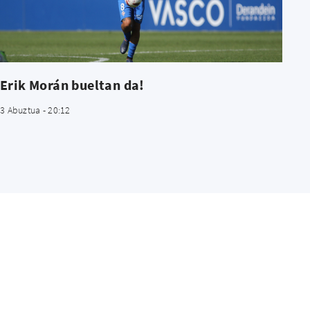
Erik Morán bueltan da!
3 Abuztua - 20:12