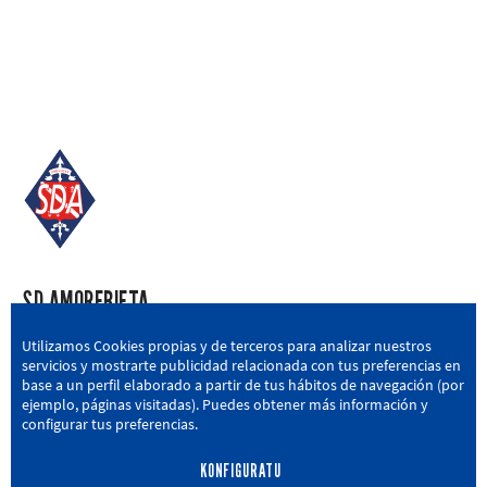
SD AMOREBIETA
San Miguel Kalea, 16, 48340 Amorebieta, Bizkaia
Utilizamos Cookies propias y de terceros para analizar nuestros
servicios y mostrarte publicidad relacionada con tus preferencias en
946 604 751
|
sda@sdamorebieta.eus
base a un perfil elaborado a partir de tus hábitos de navegación (por
ejemplo, páginas visitadas). Puedes obtener más información y
configurar tus preferencias.
KONFIGURATU
LEHEN TALDEA
CANTERA
BERRIAK
HARROBIA