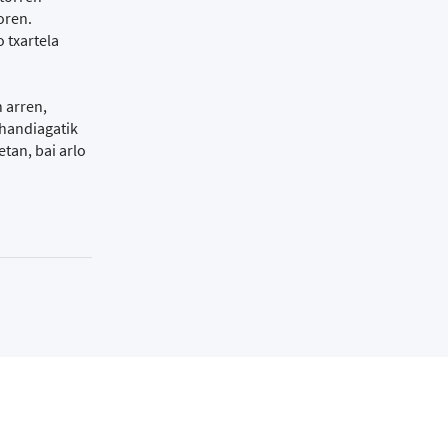
oren.
 txartela
 arren,
 handiagatik
tan, bai arlo