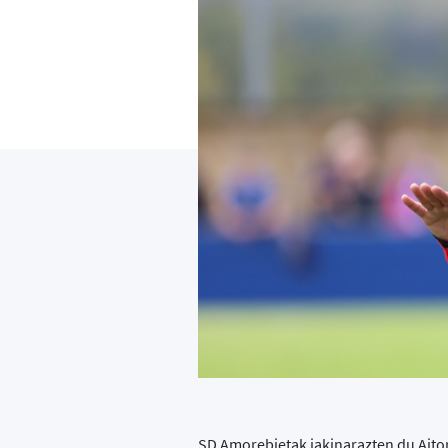
SD Amorebietak jakinarazten du Aitor