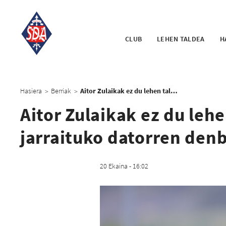
CLUB
LEHEN TALDEA
H
Hasiera
Berriak
Aitor Zulaikak ez du lehen taldeko entrenatzaile gisa jarraituko datorren denboraldian
>
>
Aitor Zulaikak ez du leh
jarraituko datorren den
20 Ekaina - 16:02