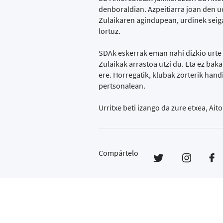
denboraldian. Azpeitiarra joan den uda
Zulaikaren agindupean, urdinek seig
lortuz.
SDAk eskerrak eman nahi dizkio urte
Zulaikak arrastoa utzi du. Eta ez baka
ere. Horregatik, klubak zorterik hand
pertsonalean.
Urritxe beti izango da zure etxea, Aito
Compártelo