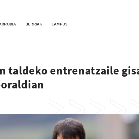
ARROBIA
BERRIAK
CAMPUS
en taldeko entrenatzaile gis
boraldian