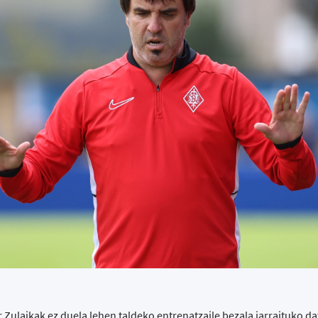
 Zulaikak ez duela lehen taldeko entrenatzaile bezala jarraituko d