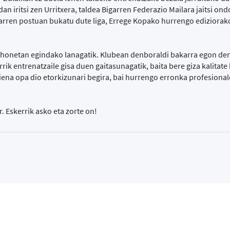
n iritsi zen Urritxera, taldea Bigarren Federazio Mailara jaitsi ond
arren postuan bukatu dute liga, Errege Kopako hurrengo ediziorako
 honetan egindako lanagatik. Klubean denboraldi bakarra egon den
rrik entrenatzaile gisa duen gaitasunagatik, baita bere giza kalitate
iena opa dio etorkizunari begira, bai hurrengo erronka profesionale
r. Eskerrik asko eta zorte on!