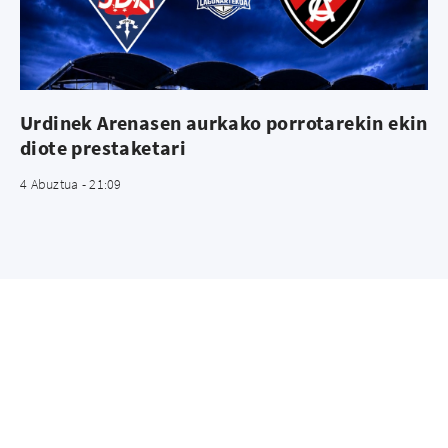
Urdinek Arenasen aurkako porrotarekin ekin
diote prestaketari
4 Abuztua - 21:09