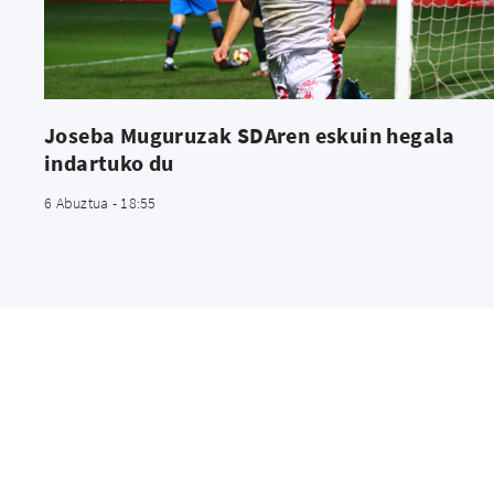
Joseba Muguruzak SDAren eskuin hegala
indartuko du
6 Abuztua - 18:55