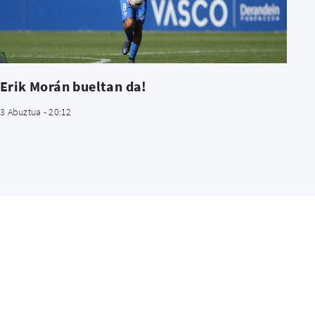
Erik Morán bueltan da!
3 Abuztua - 20:12