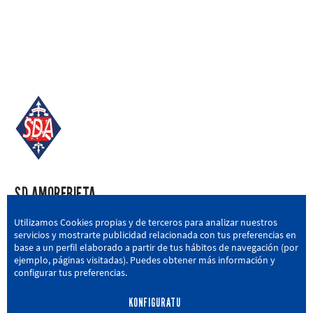
SD AMOREBIETA
San Miguel Kalea, 16, 48340 Amorebieta, Bizkaia
Utilizamos Cookies propias y de terceros para analizar nuestros
servicios y mostrarte publicidad relacionada con tus preferencias en
946 604 751
|
sda@sdamorebieta.eus
base a un perfil elaborado a partir de tus hábitos de navegación (por
ejemplo, páginas visitadas). Puedes obtener más información y
configurar tus preferencias.
KONFIGURATU
LEHEN TALDEA
CANTERA
BERRIAK
HARROBIA