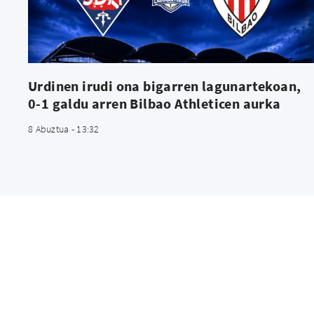
Urdinen irudi ona bigarren lagunartekoan,
0-1 galdu arren Bilbao Athleticen aurka
8 Abuztua - 13:32