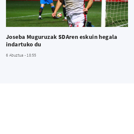
Joseba Muguruzak SDAren eskuin hegala
indartuko du
6 Abuztua - 18:55