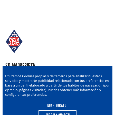
SD AMOREBIETA
San Miguel Kalea, 16, 48340 Amorebieta, Bizkaia
Utilizamos Cookies propias y de terceros para analizar nuestros
servicios y mostrarte publicidad relacionada con tus preferencias en
946 604 751
|
sda@sdamorebieta.eus
base a un perfil elaborado a partir de tus hábitos de navegación (por
ejemplo, páginas visitadas). Puedes obtener más información y
configurar tus preferencias.
KONFIGURATU
LEHEN TALDEA
CANTERA
BERRIAK
HARROBIA