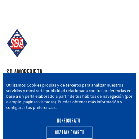
SD AMOREBIETA
San Miguel Kalea, 16, 48340 Amorebieta, Bizkaia
Utilizamos Cookies propias y de terceros para analizar nuestros
servicios y mostrarte publicidad relacionada con tus preferencias en
946 604 751
|
sda@sdamorebieta.eus
base a un perfil elaborado a partir de tus hábitos de navegación (por
ejemplo, páginas visitadas). Puedes obtener más información y
configurar tus preferencias.
KONFIGURATU
LEHEN TALDEA
CANTERA
BERRIAK
HARROBIA
GUZTIAK ONARTU
CALENDARIO
EGUTEGIA