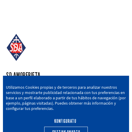
SD AMOREBIETA
San Miguel Kalea, 16, 48340 Amorebieta, Bizkaia
Utilizamos Cookies propias y de terceros para analizar nuestros
servicios y mostrarte publicidad relacionada con tus preferencias en
946 604 751
|
sda@sdamorebieta.eus
base a un perfil elaborado a partir de tus hábitos de navegación (por
ejemplo, páginas visitadas). Puedes obtener más información y
configurar tus preferencias.
KONFIGURATU
LEHEN TALDEA
CANTERA
BERRIAK
HARROBIA