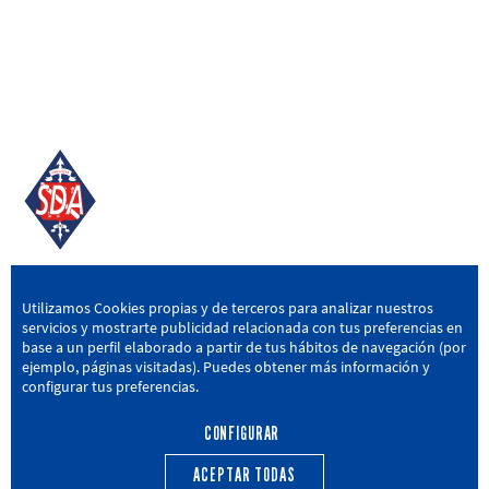
SD AMOREBIETA
Utilizamos Cookies propias y de terceros para analizar nuestros
servicios y mostrarte publicidad relacionada con tus preferencias en
San Miguel Kalea, 16, 48340 Amorebieta, Bizkaia
base a un perfil elaborado a partir de tus hábitos de navegación (por
ejemplo, páginas visitadas). Puedes obtener más información y
946 604 751
|
sda@sdamorebieta.eus
configurar tus preferencias.
CONFIGURAR
ACEPTAR TODAS
PRIMER EQUIPO
CANTERA
ACTUALIDAD
CALENDARIO