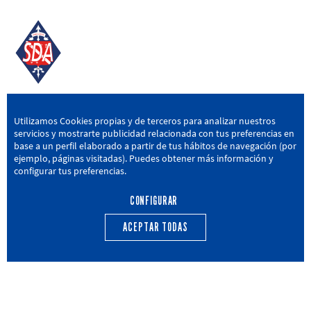
SD AMOREBIETA
Utilizamos Cookies propias y de terceros para analizar nuestros
servicios y mostrarte publicidad relacionada con tus preferencias en
San Miguel Kalea, 16, 48340 Amorebieta, Bizkaia
base a un perfil elaborado a partir de tus hábitos de navegación (por
ejemplo, páginas visitadas). Puedes obtener más información y
946 604 751
|
sda@sdamorebieta.eus
configurar tus preferencias.
CONFIGURAR
ACEPTAR TODAS
PRIMER EQUIPO
CANTERA
ACTUALIDAD
CALENDARIO
TRANSPARENCIA
Política de privacidad
Política de cookies