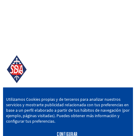
SD AMOREBIETA
Utilizamos Cookies propias y de terceros para analizar nuestros
servicios y mostrarte publicidad relacionada con tus preferencias en
San Miguel Kalea, 16, 48340 Amorebieta, Bizkaia
base a un perfil elaborado a partir de tus hábitos de navegación (por
ejemplo, páginas visitadas). Puedes obtener más información y
946 604 751
|
sda@sdamorebieta.eus
configurar tus preferencias.
CONFIGURAR