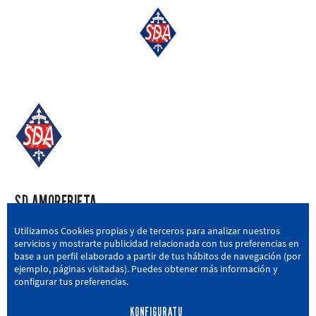
SD AMOREBIETA
San Miguel Kalea, 16, 48340 Amorebieta, Bizkaia
Utilizamos Cookies propias y de terceros para analizar nuestros
servicios y mostrarte publicidad relacionada con tus preferencias en
946 604 751
|
sda@sdamorebieta.eus
base a un perfil elaborado a partir de tus hábitos de navegación (por
ejemplo, páginas visitadas). Puedes obtener más información y
configurar tus preferencias.
KONFIGURATU