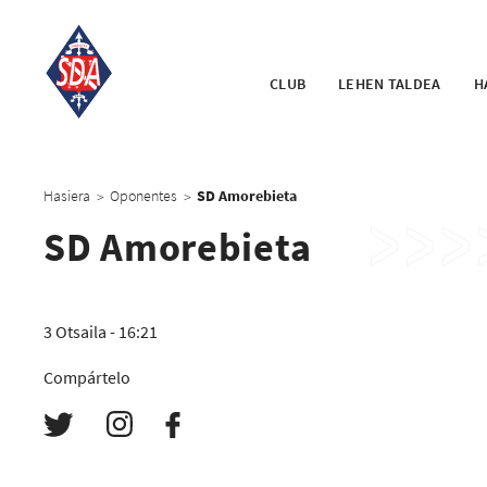
CLUB
LEHEN TALDEA
H
Hasiera
Oponentes
SD Amorebieta
>
>
SD Amorebieta
3 Otsaila - 16:21
Compártelo