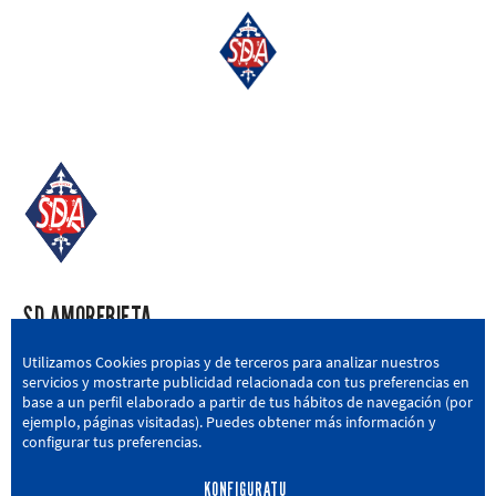
SD AMOREBIETA
San Miguel Kalea, 16, 48340 Amorebieta, Bizkaia
Utilizamos Cookies propias y de terceros para analizar nuestros
servicios y mostrarte publicidad relacionada con tus preferencias en
946 604 751
|
sda@sdamorebieta.eus
base a un perfil elaborado a partir de tus hábitos de navegación (por
ejemplo, páginas visitadas). Puedes obtener más información y
configurar tus preferencias.
KONFIGURATU