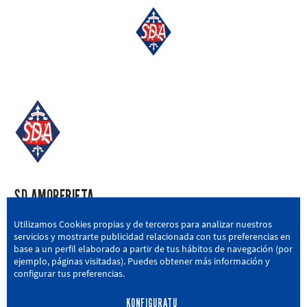
SD AMOREBIETA
San Miguel Kalea, 16, 48340 Amorebieta, Bizkaia
Utilizamos Cookies propias y de terceros para analizar nuestros
servicios y mostrarte publicidad relacionada con tus preferencias en
946 604 751
|
sda@sdamorebieta.eus
base a un perfil elaborado a partir de tus hábitos de navegación (por
ejemplo, páginas visitadas). Puedes obtener más información y
configurar tus preferencias.
KONFIGURATU