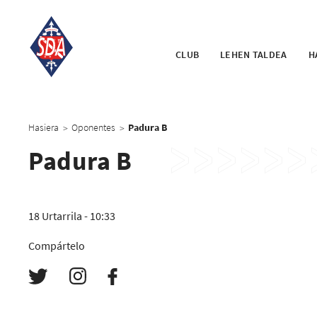
CLUB
LEHEN TALDEA
H
Hasiera
Oponentes
Padura B
>
>
Padura B
18 Urtarrila - 10:33
Compártelo