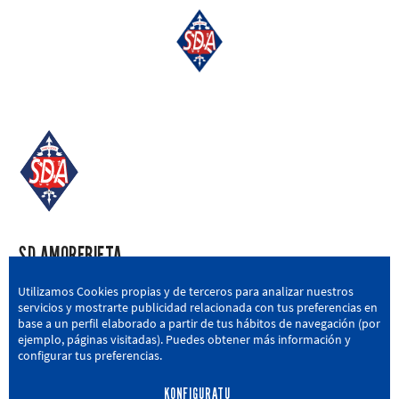
SD AMOREBIETA
San Miguel Kalea, 16, 48340 Amorebieta, Bizkaia
Utilizamos Cookies propias y de terceros para analizar nuestros
servicios y mostrarte publicidad relacionada con tus preferencias en
946 604 751
|
sda@sdamorebieta.eus
base a un perfil elaborado a partir de tus hábitos de navegación (por
ejemplo, páginas visitadas). Puedes obtener más información y
configurar tus preferencias.
KONFIGURATU