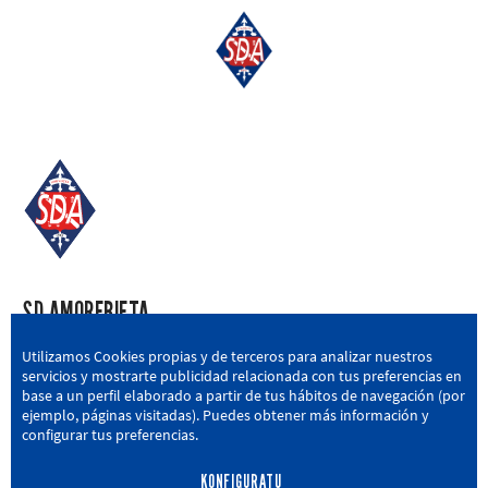
SD AMOREBIETA
San Miguel Kalea, 16, 48340 Amorebieta, Bizkaia
Utilizamos Cookies propias y de terceros para analizar nuestros
servicios y mostrarte publicidad relacionada con tus preferencias en
946 604 751
|
sda@sdamorebieta.eus
base a un perfil elaborado a partir de tus hábitos de navegación (por
ejemplo, páginas visitadas). Puedes obtener más información y
configurar tus preferencias.
KONFIGURATU