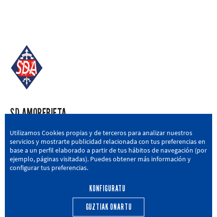
SD AMOREBIETA
San Miguel Kalea, 16, 48340 Amorebieta, Bizkaia
Utilizamos Cookies propias y de terceros para analizar nuestros
servicios y mostrarte publicidad relacionada con tus preferencias en
946 604 751
|
sda@sdamorebieta.eus
base a un perfil elaborado a partir de tus hábitos de navegación (por
ejemplo, páginas visitadas). Puedes obtener más información y
configurar tus preferencias.
KONFIGURATU
LEHEN TALDEA
CANTERA
BERRIAK
HARROBIA
GUZTIAK ONARTU
CALENDARIO
EGUTEGIA