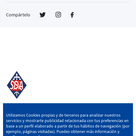
Compártelo
SD AMOREBIETA
Utilizamos Cookies propias y de terceros para analizar nuestros
servicios y mostrarte publicidad relacionada con tus preferencias en
San Miguel Kalea, 16, 48340 Amorebieta, Bizkaia
base a un perfil elaborado a partir de tus hábitos de navegación (por
ejemplo, páginas visitadas). Puedes obtener más información y
946 604 751
|
sda@sdamorebieta.eus