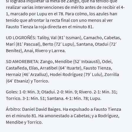
sí lograba inquietar la meta de Zango, que ha tenido que
realizar varias intervenciones de mérito antes de recibir el 4-
1, marcado por Lupu en el 78. Para colmo, los azules han
tenido que afrontar la recta final con uno menos al ver
Fausto Tienza la roja directa en el minuto 81.
UD LOGROÑÉS: Taliby, Val (81’ Issman), Camacho, Cabetas,
Marí (81’ Pascual), Berto (72’ Lupu), Santana, Otadui (72’
Benítez), Anai, Rivero y Larrea.
SD AMOREBIETA: Zango, Mendibe (52’ Intxausti), Odei,
Castañeda, Elías, Arratibel (64’ Ituarte), Fausto Tienza,
Hernaiz (46’ Arzalluz), Hodei Rodríguez (79’ Lulu), Zorrilla
(64’ Etxaniz) y Torrico.
Goles: 1-0: Min. 3; Otadui. 2-0: Min. 9; Rivero. 2-1: Min. 31;
Torrico. 3-1: Min. 51; Santana. 4-1: Min. 78; Lupu.
Árbitro: Daniel David Baiges. Ha expulsado a Fausto Tienza
en el minuto 81. Ha amonestado a Cabetas; y a Rodríguez,
Mendibe y Torrico.