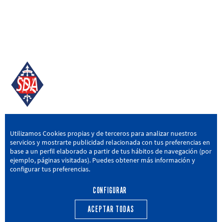
SD AMOREBIETA
Utilizamos Cookies propias y de terceros para analizar nuestros
servicios y mostrarte publicidad relacionada con tus preferencias en
San Miguel Kalea, 16, 48340 Amorebieta, Bizkaia
base a un perfil elaborado a partir de tus hábitos de navegación (por
ejemplo, páginas visitadas). Puedes obtener más información y
946 604 751
|
sda@sdamorebieta.eus
configurar tus preferencias.
CONFIGURAR
ACEPTAR TODAS
PRIMER EQUIPO
CANTERA
ACTUALIDAD
CALENDARIO