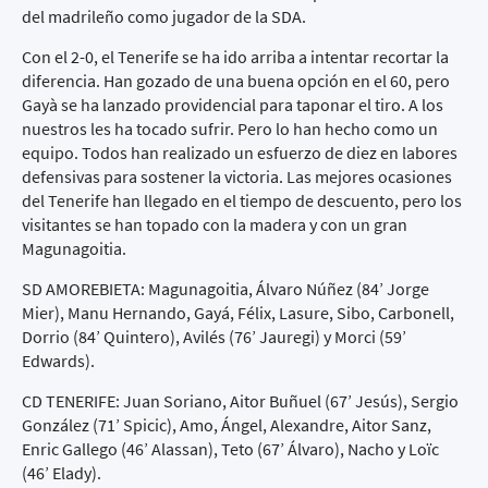
del madrileño como jugador de la SDA.
Con el 2-0, el Tenerife se ha ido arriba a intentar recortar la
diferencia. Han gozado de una buena opción en el 60, pero
Gayà se ha lanzado providencial para taponar el tiro. A los
nuestros les ha tocado sufrir. Pero lo han hecho como un
equipo. Todos han realizado un esfuerzo de diez en labores
defensivas para sostener la victoria. Las mejores ocasiones
del Tenerife han llegado en el tiempo de descuento, pero los
visitantes se han topado con la madera y con un gran
Magunagoitia.
SD AMOREBIETA: Magunagoitia, Álvaro Núñez (84’ Jorge
Mier), Manu Hernando, Gayá, Félix, Lasure, Sibo, Carbonell,
Dorrio (84’ Quintero), Avilés (76’ Jauregi) y Morci (59’
Edwards).
CD TENERIFE: Juan Soriano, Aitor Buñuel (67’ Jesús), Sergio
González (71’ Spicic), Amo, Ángel, Alexandre, Aitor Sanz,
Enric Gallego (46’ Alassan), Teto (67’ Álvaro), Nacho y Loïc
(46’ Elady).