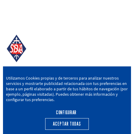
SD AMOREBIETA
Utilizamos Cookies propias y de terceros para analizar nuestros
servicios y mostrarte publicidad relacionada con tus preferencias en
San Miguel Kalea, 16, 48340 Amorebieta, Bizkaia
base a un perfil elaborado a partir de tus hábitos de navegación (por
ejemplo, páginas visitadas). Puedes obtener más información y
946 604 751
|
sda@sdamorebieta.eus
configurar tus preferencias.
CONFIGURAR
ACEPTAR TODAS
PRIMER EQUIPO
CANTERA
ACTUALIDAD
CALENDARIO