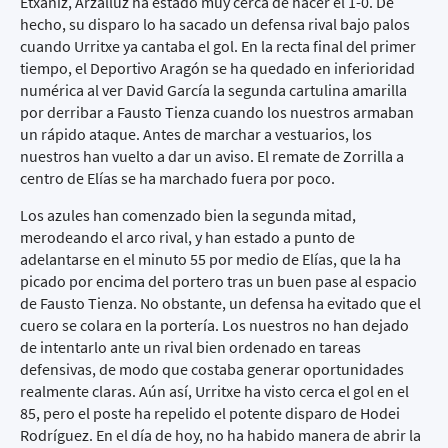
Etxaniz, Arzalluz ha estado muy cerca de hacer el 1-0. De
hecho, su disparo lo ha sacado un defensa rival bajo palos
cuando Urritxe ya cantaba el gol. En la recta final del primer
tiempo, el Deportivo Aragón se ha quedado en inferioridad
numérica al ver David García la segunda cartulina amarilla
por derribar a Fausto Tienza cuando los nuestros armaban
un rápido ataque. Antes de marchar a vestuarios, los
nuestros han vuelto a dar un aviso. El remate de Zorrilla a
centro de Elías se ha marchado fuera por poco.
Los azules han comenzado bien la segunda mitad,
merodeando el arco rival, y han estado a punto de
adelantarse en el minuto 55 por medio de Elías, que la ha
picado por encima del portero tras un buen pase al espacio
de Fausto Tienza. No obstante, un defensa ha evitado que el
cuero se colara en la portería. Los nuestros no han dejado
de intentarlo ante un rival bien ordenado en tareas
defensivas, de modo que costaba generar oportunidades
realmente claras. Aún así, Urritxe ha visto cerca el gol en el
85, pero el poste ha repelido el potente disparo de Hodei
Rodríguez. En el día de hoy, no ha habido manera de abrir la