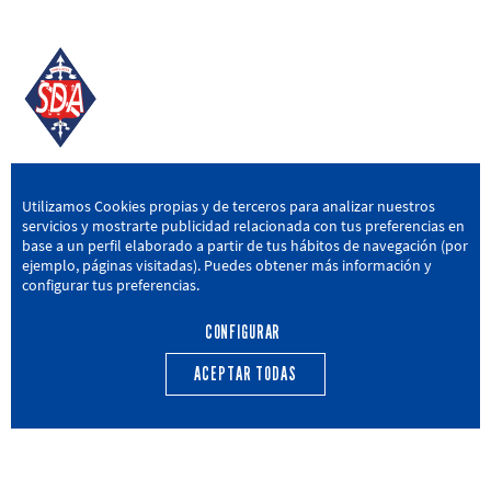
SD AMOREBIETA
Utilizamos Cookies propias y de terceros para analizar nuestros
servicios y mostrarte publicidad relacionada con tus preferencias en
San Miguel Kalea, 16, 48340 Amorebieta, Bizkaia
base a un perfil elaborado a partir de tus hábitos de navegación (por
ejemplo, páginas visitadas). Puedes obtener más información y
946 604 751
|
sda@sdamorebieta.eus
configurar tus preferencias.
CONFIGURAR
ACEPTAR TODAS
PRIMER EQUIPO
CANTERA
ACTUALIDAD
CALENDARIO
TRANSPARENCIA