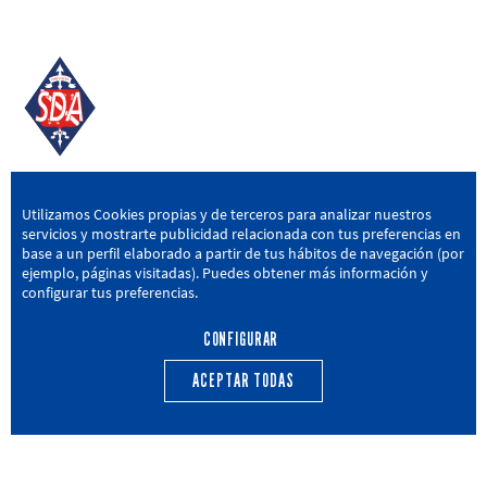
SD AMOREBIETA
Utilizamos Cookies propias y de terceros para analizar nuestros
servicios y mostrarte publicidad relacionada con tus preferencias en
San Miguel Kalea, 16, 48340 Amorebieta, Bizkaia
base a un perfil elaborado a partir de tus hábitos de navegación (por
ejemplo, páginas visitadas). Puedes obtener más información y
946 604 751
|
sda@sdamorebieta.eus
configurar tus preferencias.
CONFIGURAR
ACEPTAR TODAS
PRIMER EQUIPO
CANTERA
ACTUALIDAD
CALENDARIO
TRANSPARENCIA