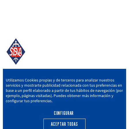
SD AMOREBIETA
Utilizamos Cookies propias y de terceros para analizar nuestros
servicios y mostrarte publicidad relacionada con tus preferencias en
San Miguel Kalea, 16, 48340 Amorebieta, Bizkaia
base a un perfil elaborado a partir de tus hábitos de navegación (por
ejemplo, páginas visitadas). Puedes obtener más información y
946 604 751
|
sda@sdamorebieta.eus
configurar tus preferencias.
CONFIGURAR
ACEPTAR TODAS
PRIMER EQUIPO
CANTERA
ACTUALIDAD
CALENDARIO