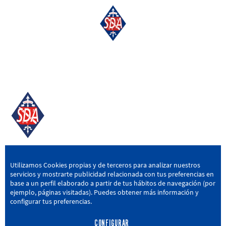
SD AMOREBIETA
Utilizamos Cookies propias y de terceros para analizar nuestros
servicios y mostrarte publicidad relacionada con tus preferencias en
San Miguel Kalea, 16, 48340 Amorebieta, Bizkaia
base a un perfil elaborado a partir de tus hábitos de navegación (por
ejemplo, páginas visitadas). Puedes obtener más información y
946 604 751
|
sda@sdamorebieta.eus
configurar tus preferencias.
CONFIGURAR