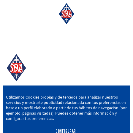
SD AMOREBIETA
Utilizamos Cookies propias y de terceros para analizar nuestros
servicios y mostrarte publicidad relacionada con tus preferencias en
San Miguel Kalea, 16, 48340 Amorebieta, Bizkaia
base a un perfil elaborado a partir de tus hábitos de navegación (por
ejemplo, páginas visitadas). Puedes obtener más información y
946 604 751
|
sda@sdamorebieta.eus
configurar tus preferencias.
CONFIGURAR