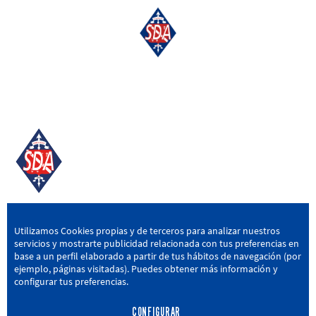
SD AMOREBIETA
Utilizamos Cookies propias y de terceros para analizar nuestros
servicios y mostrarte publicidad relacionada con tus preferencias en
San Miguel Kalea, 16, 48340 Amorebieta, Bizkaia
base a un perfil elaborado a partir de tus hábitos de navegación (por
ejemplo, páginas visitadas). Puedes obtener más información y
946 604 751
|
sda@sdamorebieta.eus
configurar tus preferencias.
CONFIGURAR