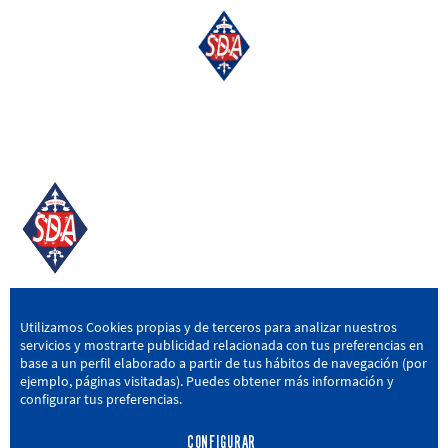
SD AMOREBIETA
Utilizamos Cookies propias y de terceros para analizar nuestros
servicios y mostrarte publicidad relacionada con tus preferencias en
San Miguel Kalea, 16, 48340 Amorebieta, Bizkaia
base a un perfil elaborado a partir de tus hábitos de navegación (por
ejemplo, páginas visitadas). Puedes obtener más información y
946 604 751
|
sda@sdamorebieta.eus
configurar tus preferencias.
CONFIGURAR