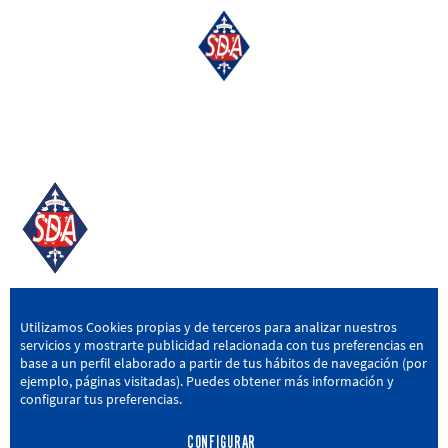
SD AMOREBIETA
Utilizamos Cookies propias y de terceros para analizar nuestros
servicios y mostrarte publicidad relacionada con tus preferencias en
San Miguel Kalea, 16, 48340 Amorebieta, Bizkaia
base a un perfil elaborado a partir de tus hábitos de navegación (por
ejemplo, páginas visitadas). Puedes obtener más información y
946 604 751
|
sda@sdamorebieta.eus
configurar tus preferencias.
CONFIGURAR