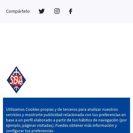
Compártelo
SD AMOREBIETA
Utilizamos Cookies propias y de terceros para analizar nuestros
servicios y mostrarte publicidad relacionada con tus preferencias en
San Miguel Kalea, 16, 48340 Amorebieta, Bizkaia
base a un perfil elaborado a partir de tus hábitos de navegación (por
ejemplo, páginas visitadas). Puedes obtener más información y
946 604 751
|
sda@sdamorebieta.eus
configurar tus preferencias.