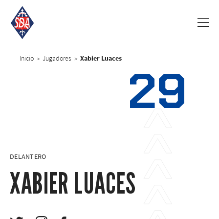
Inicio
Jugadores
Xabier Luaces
>
>
29
DELANTERO
XABIER LUACES