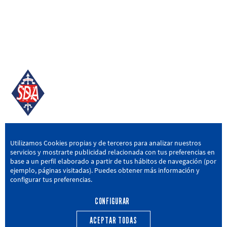
SD AMOREBIETA
Utilizamos Cookies propias y de terceros para analizar nuestros
servicios y mostrarte publicidad relacionada con tus preferencias en
San Miguel Kalea, 16, 48340 Amorebieta, Bizkaia
base a un perfil elaborado a partir de tus hábitos de navegación (por
ejemplo, páginas visitadas). Puedes obtener más información y
946 604 751
|
sda@sdamorebieta.eus
configurar tus preferencias.
CONFIGURAR
ACEPTAR TODAS
PRIMER EQUIPO
CANTERA
ACTUALIDAD
CALENDARIO