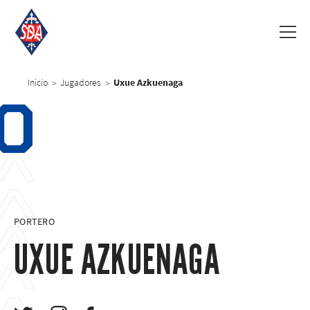
Inicio
Jugadores
Uxue Azkuenaga
>
>
0
PORTERO
UXUE AZKUENAGA