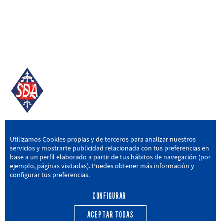
SD AMOREBIETA
Utilizamos Cookies propias y de terceros para analizar nuestros
servicios y mostrarte publicidad relacionada con tus preferencias en
San Miguel Kalea, 16, 48340 Amorebieta, Bizkaia
base a un perfil elaborado a partir de tus hábitos de navegación (por
ejemplo, páginas visitadas). Puedes obtener más información y
946 604 751
|
sda@sdamorebieta.eus
configurar tus preferencias.
CONFIGURAR
ACEPTAR TODAS
PRIMER EQUIPO
CANTERA
ACTUALIDAD
CALENDARIO