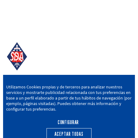
SD AMOREBIETA
Utilizamos Cookies propias y de terceros para analizar nuestros
servicios y mostrarte publicidad relacionada con tus preferencias en
San Miguel Kalea, 16, 48340 Amorebieta, Bizkaia
base a un perfil elaborado a partir de tus hábitos de navegación (por
ejemplo, páginas visitadas). Puedes obtener más información y
946 604 751
|
sda@sdamorebieta.eus
configurar tus preferencias.
CONFIGURAR
ACEPTAR TODAS
PRIMER EQUIPO
CANTERA
ACTUALIDAD
CALENDARIO