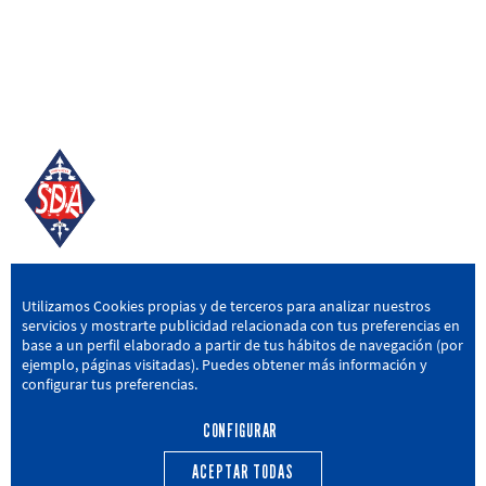
SD AMOREBIETA
Utilizamos Cookies propias y de terceros para analizar nuestros
servicios y mostrarte publicidad relacionada con tus preferencias en
San Miguel Kalea, 16, 48340 Amorebieta, Bizkaia
base a un perfil elaborado a partir de tus hábitos de navegación (por
ejemplo, páginas visitadas). Puedes obtener más información y
946 604 751
|
sda@sdamorebieta.eus
configurar tus preferencias.
CONFIGURAR
ACEPTAR TODAS
PRIMER EQUIPO
CANTERA
ACTUALIDAD
CALENDARIO