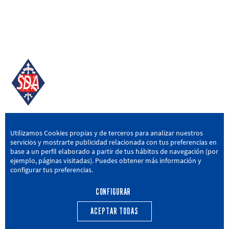
SD AMOREBIETA
Utilizamos Cookies propias y de terceros para analizar nuestros
servicios y mostrarte publicidad relacionada con tus preferencias en
San Miguel Kalea, 16, 48340 Amorebieta, Bizkaia
base a un perfil elaborado a partir de tus hábitos de navegación (por
ejemplo, páginas visitadas). Puedes obtener más información y
946 604 751
|
sda@sdamorebieta.eus
configurar tus preferencias.
CONFIGURAR
ACEPTAR TODAS
PRIMER EQUIPO
CANTERA
ACTUALIDAD
CALENDARIO