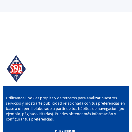
SD AMOREBIETA
Utilizamos Cookies propias y de terceros para analizar nuestros
servicios y mostrarte publicidad relacionada con tus preferencias en
San Miguel Kalea, 16, 48340 Amorebieta, Bizkaia
base a un perfil elaborado a partir de tus hábitos de navegación (por
ejemplo, páginas visitadas). Puedes obtener más información y
946 604 751
|
sda@sdamorebieta.eus
configurar tus preferencias.
CONFIGURAR