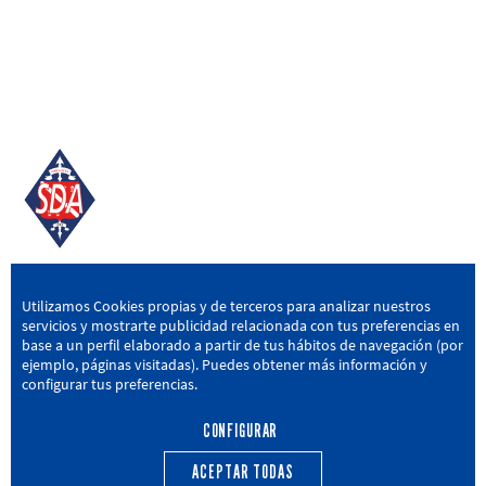
SD AMOREBIETA
Utilizamos Cookies propias y de terceros para analizar nuestros
servicios y mostrarte publicidad relacionada con tus preferencias en
San Miguel Kalea, 16, 48340 Amorebieta, Bizkaia
base a un perfil elaborado a partir de tus hábitos de navegación (por
ejemplo, páginas visitadas). Puedes obtener más información y
946 604 751
|
sda@sdamorebieta.eus
configurar tus preferencias.
CONFIGURAR
ACEPTAR TODAS
PRIMER EQUIPO
CANTERA
ACTUALIDAD
CALENDARIO