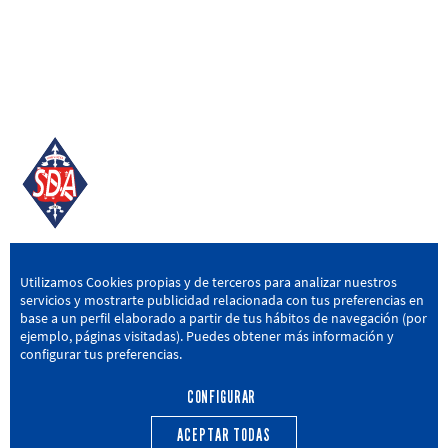
SD AMOREBIETA
Utilizamos Cookies propias y de terceros para analizar nuestros
servicios y mostrarte publicidad relacionada con tus preferencias en
San Miguel Kalea, 16, 48340 Amorebieta, Bizkaia
base a un perfil elaborado a partir de tus hábitos de navegación (por
ejemplo, páginas visitadas). Puedes obtener más información y
946 604 751
|
sda@sdamorebieta.eus
configurar tus preferencias.
CONFIGURAR
ACEPTAR TODAS
PRIMER EQUIPO
CANTERA
ACTUALIDAD
CALENDARIO