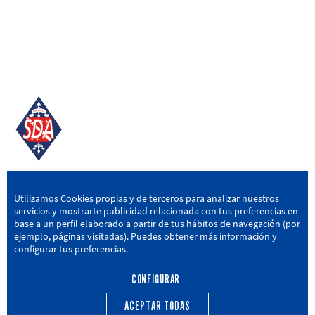
SD AMOREBIETA
Utilizamos Cookies propias y de terceros para analizar nuestros
servicios y mostrarte publicidad relacionada con tus preferencias en
San Miguel Kalea, 16, 48340 Amorebieta, Bizkaia
base a un perfil elaborado a partir de tus hábitos de navegación (por
ejemplo, páginas visitadas). Puedes obtener más información y
946 604 751
|
sda@sdamorebieta.eus
configurar tus preferencias.
CONFIGURAR
ACEPTAR TODAS
PRIMER EQUIPO
CANTERA
ACTUALIDAD
CALENDARIO