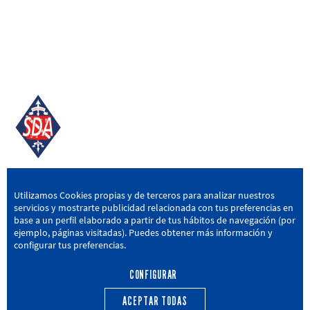
SD AMOREBIETA
Utilizamos Cookies propias y de terceros para analizar nuestros
servicios y mostrarte publicidad relacionada con tus preferencias en
San Miguel Kalea, 16, 48340 Amorebieta, Bizkaia
base a un perfil elaborado a partir de tus hábitos de navegación (por
ejemplo, páginas visitadas). Puedes obtener más información y
946 604 751
|
sda@sdamorebieta.eus
configurar tus preferencias.
CONFIGURAR
ACEPTAR TODAS
PRIMER EQUIPO
CANTERA
ACTUALIDAD
CALENDARIO