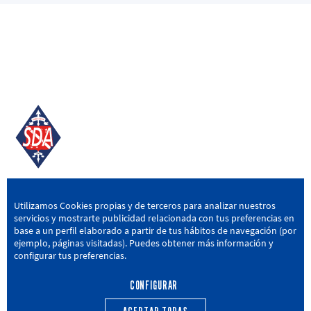
SD AMOREBIETA
Utilizamos Cookies propias y de terceros para analizar nuestros
servicios y mostrarte publicidad relacionada con tus preferencias en
San Miguel Kalea, 16, 48340 Amorebieta, Bizkaia
base a un perfil elaborado a partir de tus hábitos de navegación (por
ejemplo, páginas visitadas). Puedes obtener más información y
946 604 751
|
sda@sdamorebieta.eus
configurar tus preferencias.
CONFIGURAR