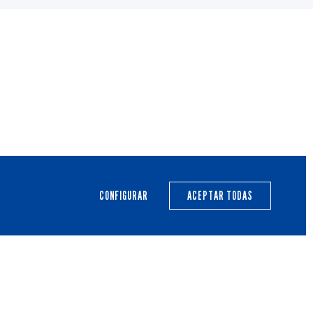
PRIMER EQUIPO
CANTERA
ACTUALIDAD
CALENDARIO
CONFIGURAR
ACEPTAR TODAS
TRANSPARENCIA