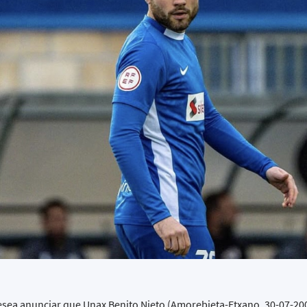
sea anunciar que Unax Benito Nieto (Amorebieta-Etxano, 30-07-20