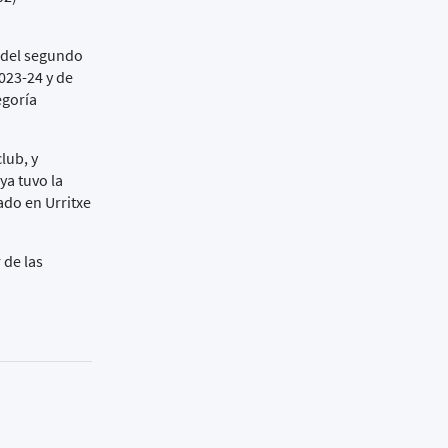
s del segundo
023-24 y de
egoría
lub, y
ya tuvo la
ado en Urritxe
 de las