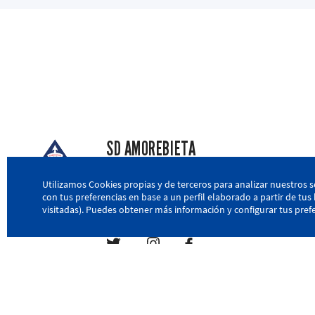
SD AMOREBIETA
San Miguel Kalea, 16, 48340 Amorebieta, Biz
Utilizamos Cookies propias y de terceros para analizar nuestros s
con tus preferencias en base a un perfil elaborado a partir de tu
946 604 751
|
sda@sdamorebieta.eus
visitadas). Puedes obtener más información y configurar tus prefe
Política de privacidad
Política de cookies