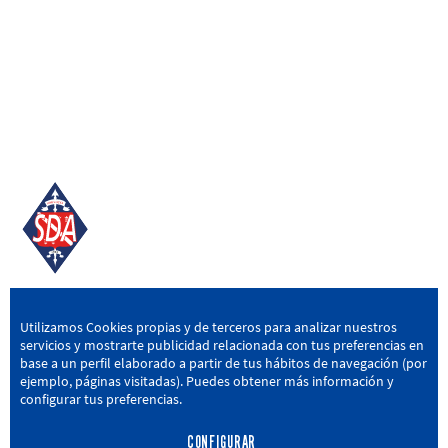
SD AMOREBIETA
Utilizamos Cookies propias y de terceros para analizar nuestros
servicios y mostrarte publicidad relacionada con tus preferencias en
San Miguel Kalea, 16, 48340 Amorebieta, Bizkaia
base a un perfil elaborado a partir de tus hábitos de navegación (por
ejemplo, páginas visitadas). Puedes obtener más información y
946 604 751
|
sda@sdamorebieta.eus
configurar tus preferencias.
CONFIGURAR