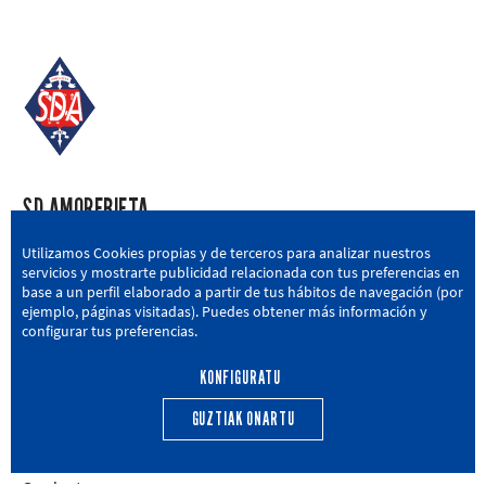
SD AMOREBIETA
San Miguel Kalea, 16, 48340 Amorebieta, Bizkaia
Utilizamos Cookies propias y de terceros para analizar nuestros
servicios y mostrarte publicidad relacionada con tus preferencias en
946 604 751
|
sda@sdamorebieta.eus
base a un perfil elaborado a partir de tus hábitos de navegación (por
ejemplo, páginas visitadas). Puedes obtener más información y
configurar tus preferencias.
KONFIGURATU
LEHEN TALDEA
CANTERA
BERRIAK
HARROBIA
GUZTIAK ONARTU
CALENDARIO
EGUTEGIA